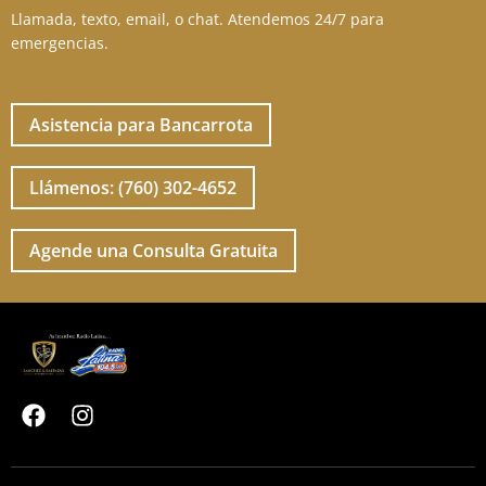
Llamada, texto, email, o chat. Atendemos 24/7 para
emergencias.
Asistencia para Bancarrota
Llámenos: (760) 302-4652
Agende una Consulta Gratuita
F
I
a
n
c
s
e
t