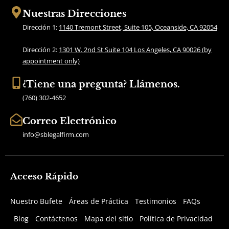
b
a
Nuestras Direcciones
o
g
Dirección 1:
1140 Tremont Street, Suite 105, Oceanside, CA 92054
o
r
k
a
Dirección 2:
1301 W. 2nd St Suite 104 Los Angeles, CA 90026 (by
m
appointment only)
¿Tiene una pregunta? Llámenos.
(760) 302-4652
Correo Electrónico
info@sblegalfirm.com
Acceso Rápido
Nuestro Bufete
Áreas de Práctica
Testimonios
FAQs
Blog
Contáctenos
Mapa del sitio
Política de Privacidad