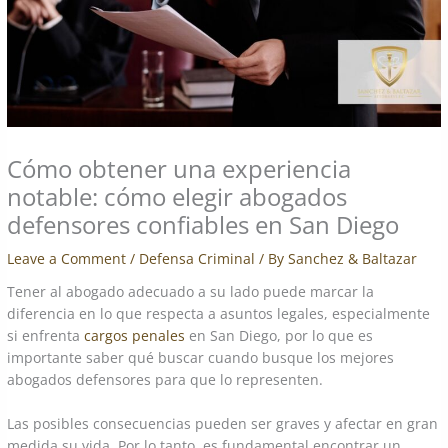
Cómo obtener una experiencia
notable: cómo elegir abogados
defensores confiables en San Diego
Leave a Comment
/
Defensa Criminal
/ By
Sanchez & Baltazar
Tener al abogado adecuado a su lado puede marcar la
diferencia en lo que respecta a asuntos legales, especialmente
si enfrenta
cargos penales
en San Diego, por lo que es
importante saber qué buscar cuando busque los mejores
abogados defensores para que lo representen.
Las posibles consecuencias pueden ser graves y afectar en gran
medida su vida. Por lo tanto, es fundamental encontrar un