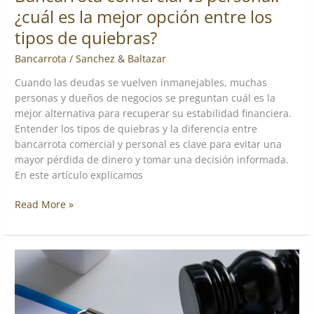
¿cuál es la mejor opción entre los
tipos de quiebras?
Bancarrota
/
Sanchez & Baltazar
Cuando las deudas se vuelven inmanejables, muchas
personas y dueños de negocios se preguntan cuál es la
mejor alternativa para recuperar su estabilidad financiera.
Entender los tipos de quiebras y la diferencia entre
bancarrota comercial y personal es clave para evitar una
mayor pérdida de dinero y tomar una decisión informada.
En este artículo explicamos
Read More »
¿Cómo
saber
si
tengo