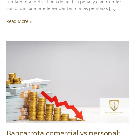
fundamental del sistema de justicia penal y comprender
cómo funciona puede ayudar tanto a las personas […]
Read More »
Bancarrota
comercial
vs
personal:
¿cuál
es
la
mejor
opción
entre
los
tipos
de
quiebras?
Bancarrota comercial vs personal: