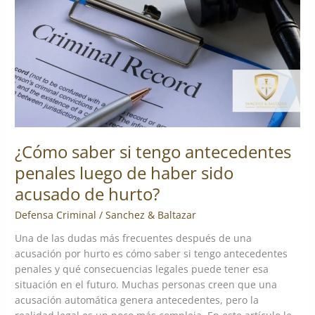
antecedentes
penales
luego
de
haber
sido
acusado
de
hurto?
¿Cómo saber si tengo antecedentes
penales luego de haber sido
acusado de hurto?
Defensa Criminal
/
Sanchez & Baltazar
Una de las dudas más frecuentes después de una
acusación por hurto es cómo saber si tengo antecedentes
penales y qué consecuencias legales puede tener esa
situación en el futuro. Muchas personas creen que una
acusación automática genera antecedentes, pero la