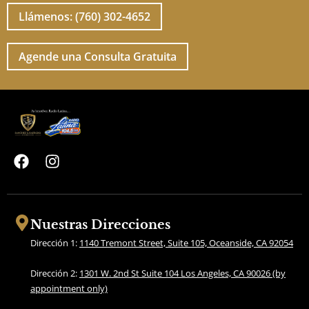
Llámenos: (760) 302-4652
Agende una Consulta Gratuita
F
I
a
n
c
s
e
t
b
a
Nuestras Direcciones
o
g
Dirección 1:
1140 Tremont Street, Suite 105, Oceanside, CA 92054
o
r
k
a
Dirección 2:
1301 W. 2nd St Suite 104 Los Angeles, CA 90026 (by
m
appointment only)