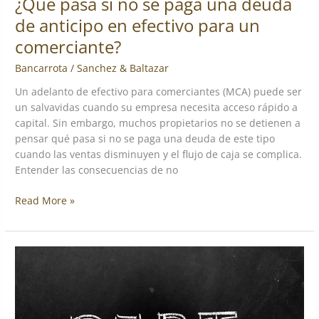
¿Qué pasa si no se paga una deuda
comerciante?
de anticipo en efectivo para un
comerciante?
Bancarrota
/
Sanchez & Baltazar
Un adelanto de efectivo para comerciantes (MCA) puede ser
un salvavidas cuando su empresa necesita acceso rápido a
capital. Sin embargo, muchos propietarios no se detienen a
pensar qué pasa si no se paga una deuda de este tipo
cuando las ventas disminuyen y el flujo de caja se complica.
Entender las consecuencias de no
Read More »
Cómo
es
una
reestructura
de