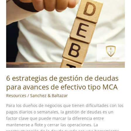
de
gestión
de
deudas
para
avances
de
efectivo
tipo
MCA
6 estrategias de gestión de deudas
para avances de efectivo tipo MCA
Resources
/
Sanchez & Baltazar
Para los dueños de negocios que tienen dificultades con los
pagos diarios o semanales, la gestión de deudas es un
factor clave que puede marcar la diferencia entre
mantenerse a flote y cerrar las operaciones. La