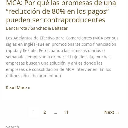
MCA: Por qué las promesas de una
80%
“reducción de 80% en los pagos”
en
los
pueden ser contraproducentes
pagos”
Bancarrota
/
Sanchez & Baltazar
pueden
ser
Los Adelantos de Efectivo para Comerciantes (MCA por sus
contraproducentes
siglas en inglés) suelen promocionarse como financiación
rápida y flexible. Pero cuando las remesas diarias o
semanales empiezan a drenar el flujo de caja, muchas
empresas buscan una solución, y ahí es donde las
empresas de consolidación de MCA intervienen. En los
últimos años, ha aumentado
Read More »
1
2
…
11
Next
→
Search