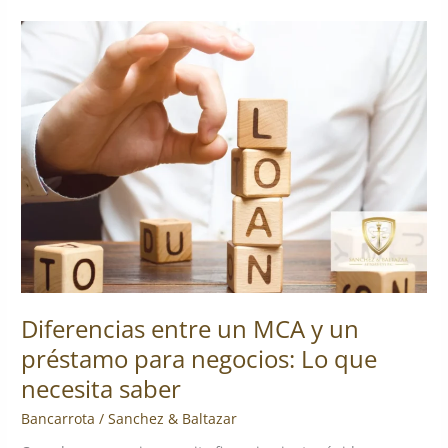
Diferencias
entre
un
MCA
y
un
préstamo
para
negocios:
Lo
que
necesita
saber
Diferencias entre un MCA y un
préstamo para negocios: Lo que
necesita saber
Bancarrota
/
Sanchez & Baltazar