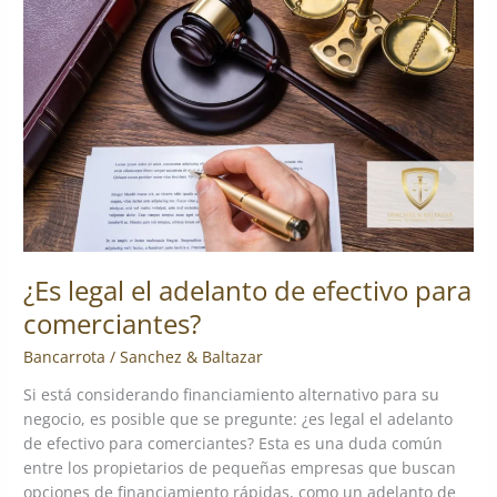
el
adelanto
de
efectivo
para
comerciantes?
¿Es legal el adelanto de efectivo para
comerciantes?
Bancarrota
/
Sanchez & Baltazar
Si está considerando financiamiento alternativo para su
negocio, es posible que se pregunte: ¿es legal el adelanto
de efectivo para comerciantes? Esta es una duda común
entre los propietarios de pequeñas empresas que buscan
opciones de financiamiento rápidas, como un adelanto de