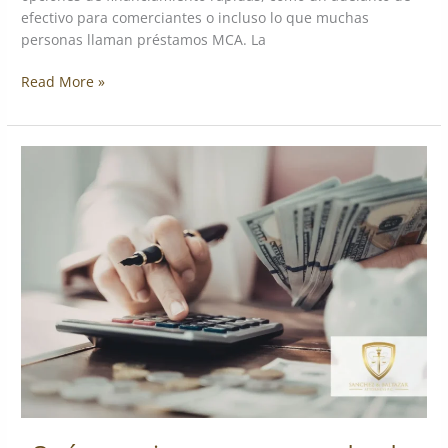
efectivo para comerciantes o incluso lo que muchas
personas llaman préstamos MCA. La
Read More »
¿Qué
pasa
si
no
se
paga
una
deuda
de
anticipo
en
efectivo
para
un