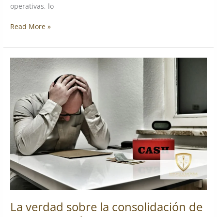
operativas, lo
Read More »
La
verdad
sobre
la
consolidación
de
MCA:
Por
qué
las
promesas
de
una
“reducción
La verdad sobre la consolidación de
de