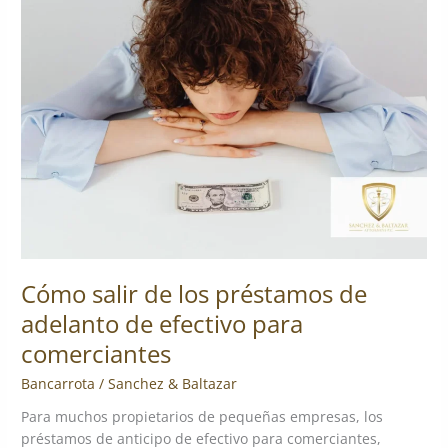
salir
de
los
préstamos
de
adelanto
de
efectivo
para
comerciantes
Cómo salir de los préstamos de
adelanto de efectivo para
comerciantes
Bancarrota
/
Sanchez & Baltazar
Para muchos propietarios de pequeñas empresas, los
préstamos de anticipo de efectivo para comerciantes,