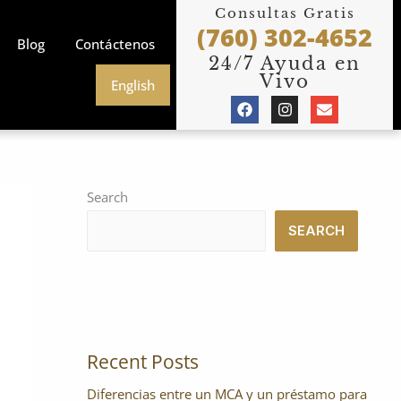
Consultas Gratis
(760) 302-4652
Blog
Contáctenos
24/7 Ayuda en
Vivo
English
F
I
E
a
n
n
c
s
v
e
t
e
b
a
l
o
g
o
o
r
p
Search
k
a
e
m
SEARCH
Recent Posts
Diferencias entre un MCA y un préstamo para