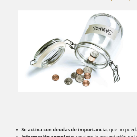
Se activa con deudas de importancia
, que no pueda
Información completa
: requiere la presentación de 