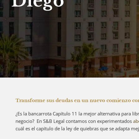
Diego
Transforme sus deudas en un nuevo comienzo con
¿Es la bancarrota Capítulo 11 la mejor alternativa para lib
negocio? En S&B Legal contamos con experimentados
ab
cuál es el capítulo de la ley de quiebras que se adapta mej