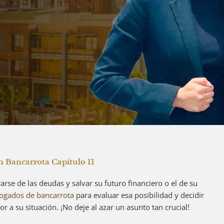
 Bancarrota Capítulo 11
rarse de las deudas y salvar su futuro financiero o el de su
ogados de bancarrota
para evaluar esa posibilidad y decidir
or a su situación. ¡No deje al azar un asunto tan crucial!