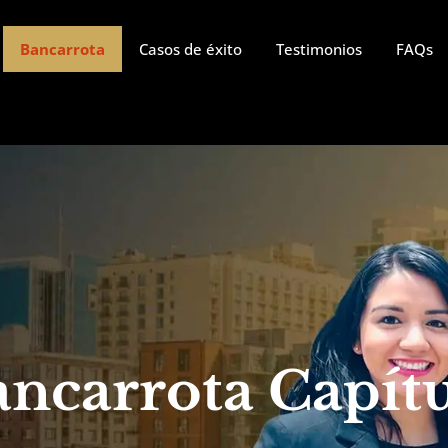
Bancarrota
Casos de éxito
Testimonios
FAQs
ncarrota Capítu