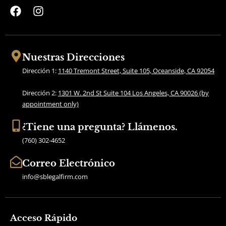
F
I
a
n
c
s
e
t
b
a
Nuestras Direcciones
o
g
Dirección 1:
1140 Tremont Street, Suite 105, Oceanside, CA 92054
o
r
k
a
Dirección 2:
1301 W. 2nd St Suite 104 Los Angeles, CA 90026 (by
m
appointment only)
¿Tiene una pregunta? Llámenos.
(760) 302-4652
Correo Electrónico
info@sblegalfirm.com
Acceso Rápido