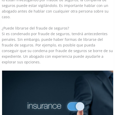
seguros puede estar vigilándolo. Es importante hablar con un
abogado antes de hablar con cualquier otra persona sobre su
caso.
¿Puede librarse del fraude de seguros?
Si es condenado por fraude de seguros, tendrá antecedentes
penales. Sin embargo, puede haber formas de librarse del
fraude de seguros. Por ejemplo, es posible que pueda
conseguir que su condena por fraude de seguros se borre de su
expediente. Un abogado con experiencia puede ayudarle a
explorar sus opciones.