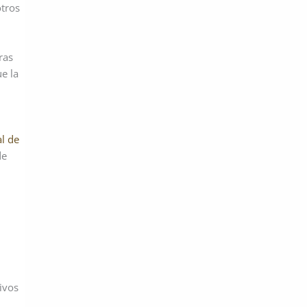
otros
ras
e la
l de
de
ivos