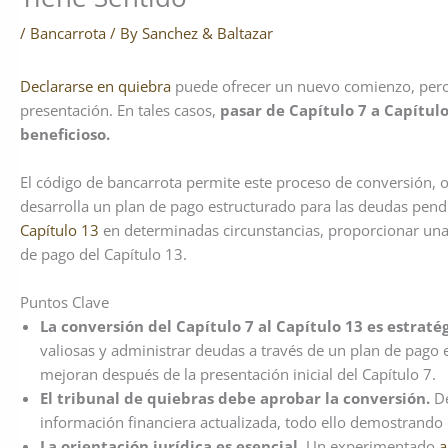
/
Bancarrota
/ By
Sanchez & Baltazar
Declararse en quiebra
puede ofrecer un nuevo comienzo, pero 
presentación. En tales casos,
pasar de Capítulo 7 a Capítul
beneficioso.
El código de bancarrota permite este proceso de conversión, o
desarrolla un plan de pago estructurado para las deudas pendi
Capítulo 13
en determinadas circunstancias, proporcionar una
de pago del Capítulo 13.
Puntos Clave
La conversión del Capítulo 7 al Capítulo 13 es estraté
valiosas y administrar deudas a través de un plan de pago 
mejoran después de la presentación inicial del Capítulo 7.
El tribunal de quiebras debe aprobar la conversión.
D
información financiera actualizada, todo ello demostrando b
La orientación jurídica es esencial.
Un experimentado
a