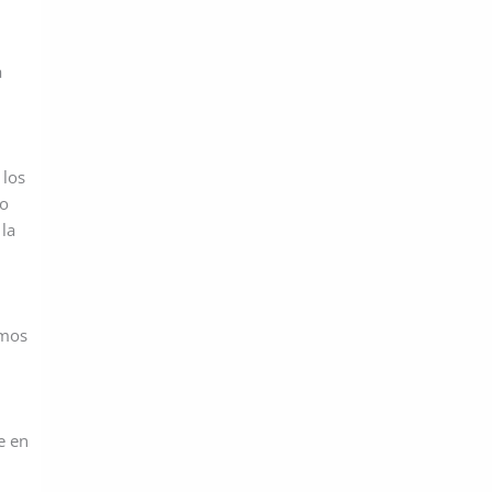
a
 los
to
 la
amos
e en