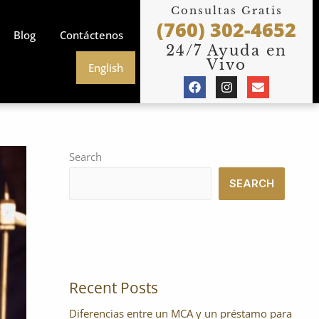
Consultas Gratis
(760) 302-4652
Blog
Contáctenos
24/7 Ayuda en
Vivo
English
F
I
E
a
n
n
c
s
v
e
t
e
b
a
l
o
g
o
o
r
p
Search
k
a
e
m
SEARCH
Recent Posts
Diferencias entre un MCA y un préstamo para