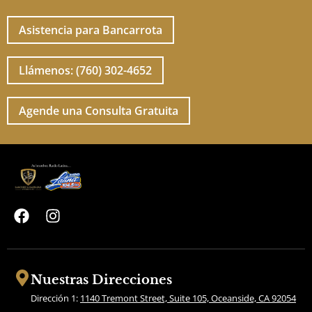
Asistencia para Bancarrota
Llámenos: (760) 302-4652
Agende una Consulta Gratuita
F
I
a
n
c
s
e
t
b
a
Nuestras Direcciones
o
g
Dirección 1:
1140 Tremont Street, Suite 105, Oceanside, CA 92054
o
r