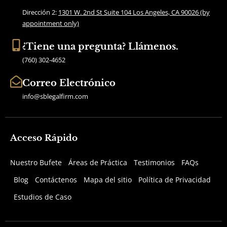
k
a
Dirección 2:
1301 W. 2nd St Suite 104 Los Angeles, CA 90026 (by
m
appointment only)
¿Tiene una pregunta? Llámenos.
(760) 302-4652
Correo Electrónico
info@sblegalfirm.com
Acceso Rápido
Nuestro Bufete
Áreas de Práctica
Testimonios
FAQs
Blog
Contáctenos
Mapa del sitio
Política de Privacidad
Estudios de Caso