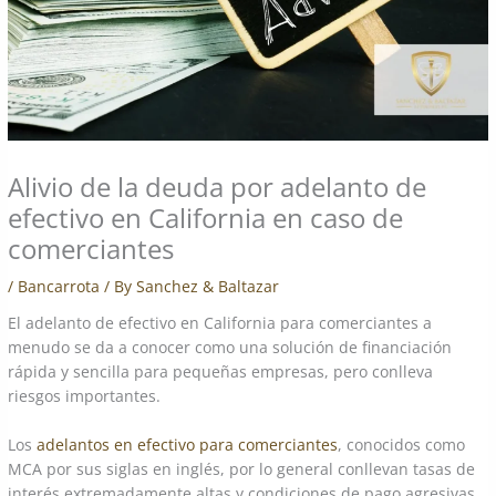
Alivio de la deuda por adelanto de
efectivo en California en caso de
comerciantes
/
Bancarrota
/ By
Sanchez & Baltazar
El adelanto de efectivo en California para comerciantes a
menudo se da a conocer como una solución de financiación
rápida y sencilla para pequeñas empresas, pero conlleva
riesgos importantes.
Los
adelantos en efectivo para comerciantes
, conocidos como
MCA por sus siglas en inglés, por lo general conllevan tasas de
interés extremadamente altas y condiciones de pago agresivas,