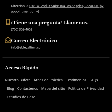
k
a
Dirección 2:
1301 W. 2nd St Suite 104 Los Angeles, CA 90026 (by
m
appointment only)
¿Tiene una pregunta? Llámenos.
(760) 302-4652
Correo Electrónico
info@sblegalfirm.com
Acceso Rápido
Nuestro Bufete
Áreas de Práctica
Testimonios
FAQs
Blog
Contáctenos
Mapa del sitio
Política de Privacidad
Estudios de Caso