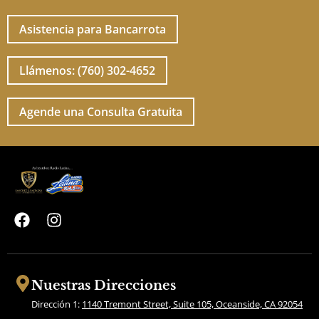
Asistencia para Bancarrota
Llámenos: (760) 302-4652
Agende una Consulta Gratuita
F
I
a
n
c
s
e
t
b
a
Nuestras Direcciones
o
g
Dirección 1:
1140 Tremont Street, Suite 105, Oceanside, CA 92054
o
r