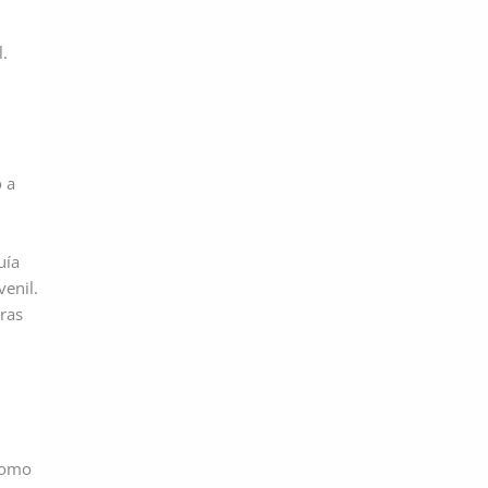
l.
 a
uía
venil.
tras
 como