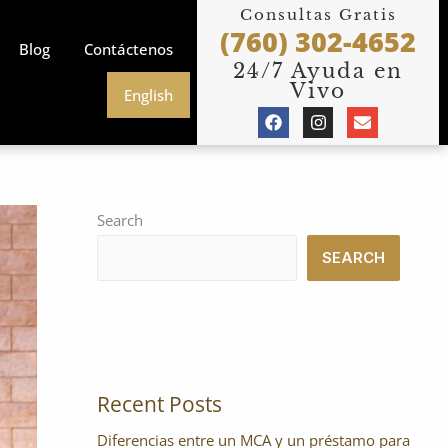
Consultas Gratis
(760) 302-4652
Blog
Contáctenos
24/7 Ayuda en
Vivo
English
F
I
E
a
n
n
c
s
v
e
t
e
b
a
l
o
g
o
o
r
p
Search
k
a
e
m
SEARCH
Recent Posts
Diferencias entre un MCA y un préstamo para