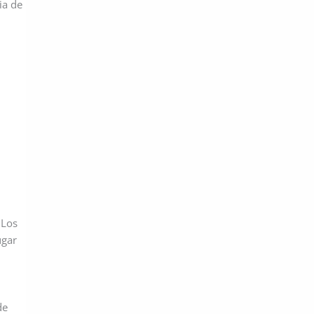
ia de
 Los
ugar
de