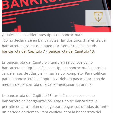
¿Cuáles son los diferentes tipos de bancarrota?
¿Cómo declararse en bancarrota? Hay dos tipos diferentes de
bancarrota para los que puede presentar una solicitud:
bancarrota del Capítulo 7
y
bancarrota del Capítulo 13
.
La bancarrota del Capítulo 7 también se conoce como
bancarrota de liquidación. Este tipo de bancarrota le permite
cancelar sus deudas y eliminarlas por completo. Para calificar
para la bancarrota del Capítulo 7, deberá pasar la prueba de
medios de bancarrota que ya le mencionamos arriba.
La bancarrota del Capítulo 13 también se conoce como
bancarrota de reorganización. Este tipo de bancarrota le
permite crear un plan de pago para pagar sus deudas durante
un período de tiempo. Para calificar para la bancarrota del