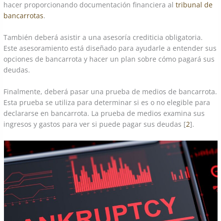
hacer proporcionando documentación financiera al
tribunal de
bancarrotas
.
También deberá asistir a una asesoría crediticia obligatoria.
Este asesoramiento está diseñado para ayudarle a entender sus
opciones de bancarrota y hacer un plan sobre cómo pagará sus
deudas.
Finalmente, deberá pasar una prueba de medios de bancarrota.
Esta prueba se utiliza para determinar si es o no elegible para
declararse en bancarrota. La prueba de medios examina sus
ingresos y gastos para ver si puede pagar sus deudas [
2
].