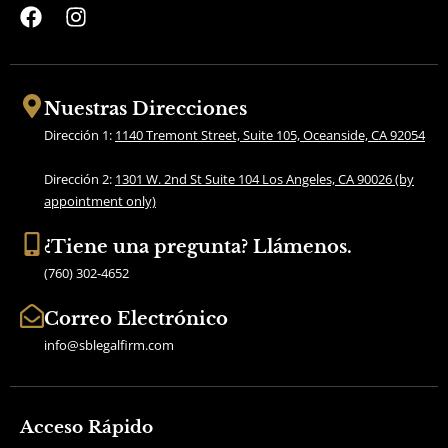
F
I
a
n
c
s
e
t
b
a
Nuestras Direcciones
o
g
Dirección 1:
1140 Tremont Street, Suite 105, Oceanside, CA 92054
o
r
k
a
Dirección 2:
1301 W. 2nd St Suite 104 Los Angeles, CA 90026 (by
m
appointment only)
¿Tiene una pregunta? Llámenos.
(760) 302-4652
Correo Electrónico
info@sblegalfirm.com
Acceso Rápido