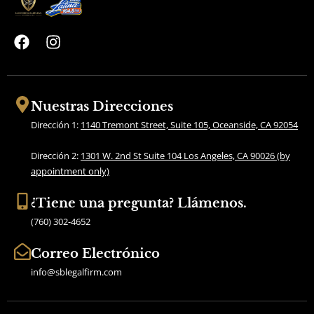
F
I
a
n
c
s
e
t
b
a
Nuestras Direcciones
o
g
Dirección 1:
1140 Tremont Street, Suite 105, Oceanside, CA 92054
o
r
k
a
Dirección 2:
1301 W. 2nd St Suite 104 Los Angeles, CA 90026 (by
m
appointment only)
¿Tiene una pregunta? Llámenos.
(760) 302-4652
Correo Electrónico
info@sblegalfirm.com