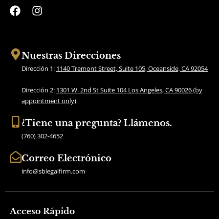
F
I
a
n
c
s
e
t
b
a
Nuestras Direcciones
o
g
Dirección 1:
1140 Tremont Street, Suite 105, Oceanside, CA 92054
o
r
k
a
Dirección 2:
1301 W. 2nd St Suite 104 Los Angeles, CA 90026 (by
m
appointment only)
¿Tiene una pregunta? Llámenos.
(760) 302-4652
Correo Electrónico
info@sblegalfirm.com
Acceso Rápido